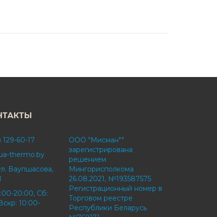
НТАКТЫ
) 129-60-17
ООО "Мисман""
зарегистрирована
ua-thermo.by
решением
ул. Ваупшасова,
Мингорисполкома
1
26.08.2021, №193587575
Регистрационный номер в
:00-20:00, Сб:
Торговом реестре
Вскр: 10:00-
Республики Беларусь