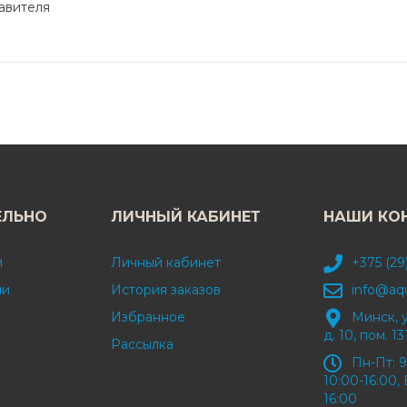
авителя
ЕЛЬНО
ЛИЧНЫЙ КАБИНЕТ
НАШИ КО
и
Личный кабинет
+375 (29
ми
История заказов
info@aq
Избранное
Минск, 
д. 10, пом. 13
Рассылка
Пн-Пт: 9
10:00-16:00, 
16:00