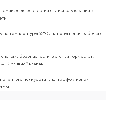
номии электроэнергии для использования в
ети.
ы до температуры 55°C для повышения рабочего
 система безопасности, включая термостат,
ьный сливной клапан.
спененного полиуретана для эффективной
терь.