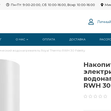
y
Пн-Пт: 9:00-20:00, Сб: 10:00-16:00, Вскр: 10:00-16:00
Мин
Личный
Г
О НАС
ОПЛАТА
ДОСТАВКА
РАССР
еский водонагреватель Royal Thermo RWH 30 Fidelity
Накопи
электр
водона
RWH 30 