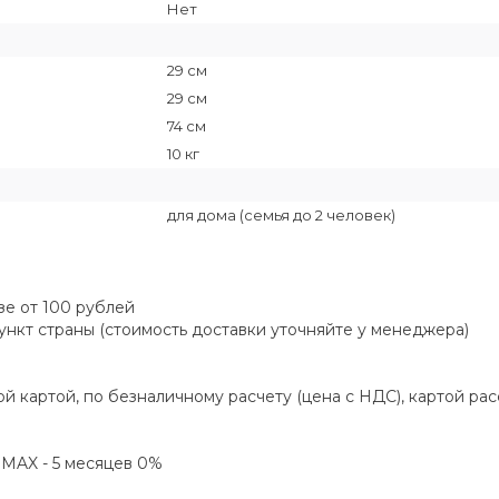
Нет
29 см
29 см
74 см
10 кг
для дома (семья до 2 человек)
зе от 100 рублей
пункт страны (стоимость доставки уточняйте у менеджера)
й картой, по безналичному расчету (цена с НДС), картой ра
а MAX - 5 месяцев 0%