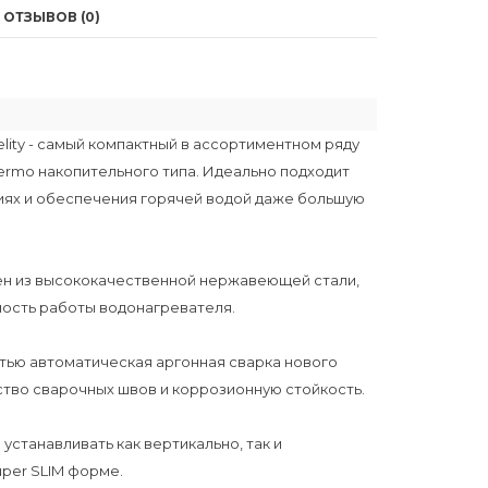
ОТЗЫВОВ (0)
lity - самый компактный в ассортиментном ряду
ermo накопительного типа. Идеально подходит
иях и обеспечения горячей водой даже большую
лен из высококачественной нержавеющей стали,
ность работы водонагревателя.
ью автоматическая аргонная сварка нового
тво сварочных швов и коррозионную стойкость.
станавливать как вертикально, так и
per SLIM форме.