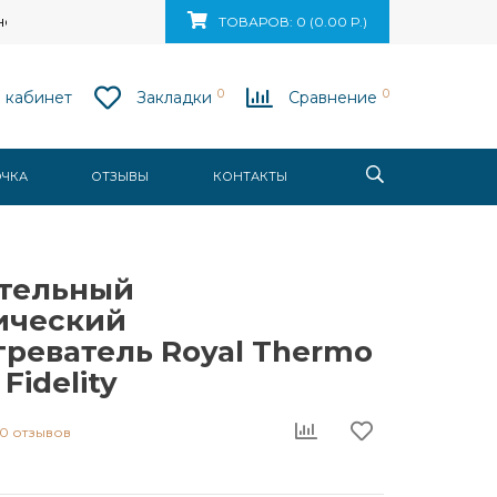
ск, ул. Ваупшасова, д. 10, пом. 131
ТОВАРОВ: 0 (0.00 Р.)
0
0
 кабинет
Закладки
Сравнение
ОЧКА
ОТЗЫВЫ
КОНТАКТЫ
тельный
ический
греватель Royal Thermo
Fidelity
0 отзывов