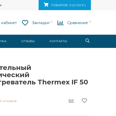
ск, ул. Ваупшасова, д. 10, пом. 131
ТОВАРОВ: 0 (0.00 Р.)
0
0
 кабинет
Закладки
Сравнение
ОЧКА
ОТЗЫВЫ
КОНТАКТЫ
тельный
ический
реватель Thermex IF 50
0 отзывов