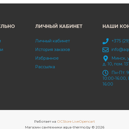
ЕЛЬНО
ЛИЧНЫЙ КАБИНЕТ
НАШИ КО
и
Личный кабинет
+375 (29
ми
История заказов
info@aq
Избранное
Минск, 
д. 10, пом. 13
Рассылка
Пн-Пт: 9
10:00-16:00, 
16:00
Работает на
OCStore LiveOpencart
Магазин сантехники aqua-thermo.by © 2026