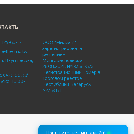
НТАКТЫ
) 129-60-17
ООО "Мисман""
зарегистрирована
ua-thermo.by
решением
ул. Ваупшасова,
Мингорисполкома
1
26.08.2021, №193587575
Регистрационный номер в
:00-20:00, Сб:
Торговом реестре
Вскр: 10:00-
Республики Беларусь
№769171
Напишите нам, мы онлайн!