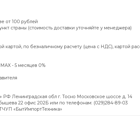
зе от 100 рублей
пункт страны (стоимость доставки уточняйте у менеджера)
й картой, по безналичному расчету (цена с НДС), картой ра
а MAX - 5 месяцев 0%
авителя
РФ Ленинградская обл г. Тосно Московское шоссе д. 14
йбышева 22 офис 202Б или по телефонам: (029)284-89-03
ПТЧУП «БытИмпортТехника»