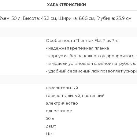
ХАРАКТЕРИСТИКИ
м: 50 л, Высота: 45.2 см, Ширина: 86.5 см, Глубина: 23.9 см
Особенности Thermex Flat Plus Pro:
- надежная крепежная планка
- корпус из белоснежного ударопрочного п
- в модели установлен сливной патрубок д
- удобный сервисный люк позволяет уско
накопительный
горизонтальный, настенный
электричество
однофазное
50 л
2 кВт
Нет