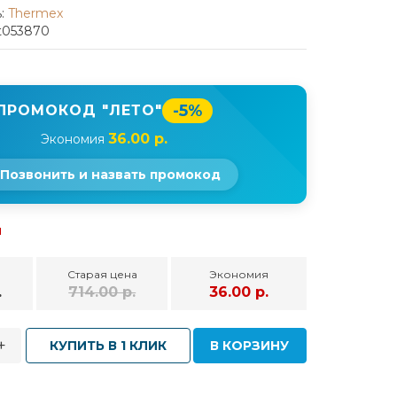
:
Thermex
t053870
-5%
ПРОМОКОД "ЛЕТО"
36.00 р.
Экономия
Позвонить и назвать промокод
и
Старая цена
Экономия
.
714.00 р.
36.00 р.
+
КУПИТЬ В 1 КЛИК
В КОРЗИНУ