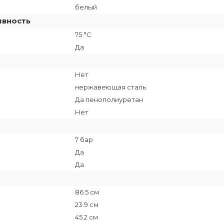
белый
ивность
75 °C
Да
Нет
нержавеющая сталь
Да пенополиуретан
Нет
7 бар
Да
Да
86.5 см
23.9 см
45.2 см