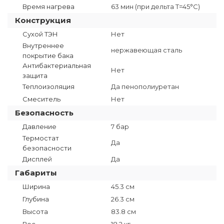
Время нагрева
63 мин (при дельта T=45°C)
Конструкция
Сухой ТЭН
Нет
Внутреннее
нержавеющая сталь
покрытие бака
Антибактериальная
Нет
защита
Теплоизоляция
Да пенополиуретан
Смеситель
Нет
Безопасность
Давление
7 бар
Термостат
Да
безопасности
Дисплей
Да
Габариты
Ширина
45.3 см
Глубина
26.3 см
Высота
83.8 см
Вес
18.2 кг