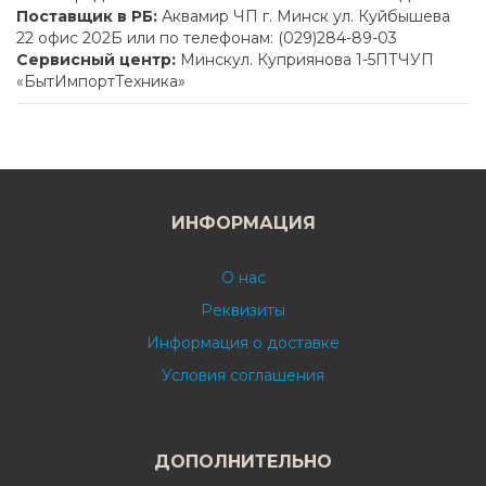
Поставщик в РБ:
Аквамир ЧП г. Минск ул. Куйбышева
22 офис 202Б или по телефонам: (029)284-89-03
Сервисный центр:
Минскул. Куприянова 1-5ПТЧУП
«БытИмпортТехника»
ИНФОРМАЦИЯ
О нас
Реквизиты
Информация о доставке
Условия соглашения
ДОПОЛНИТЕЛЬНО