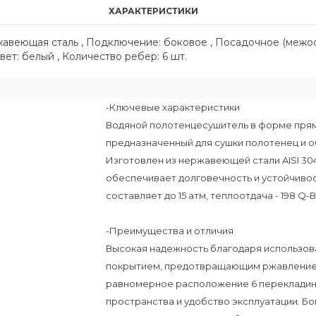
ХАРАКТЕРИСТИКИ
ржавеющая сталь , Подключение: боковое , Посадочное (межо
Цвет: белый , Количество ребер: 6 шт.
-Ключевые характеристики
Водяной полотенцесушитель в форме прям
предназначенный для сушки полотенец и о
Изготовлен из нержавеющей стали AISI 30
обеспечивает долговечность и устойчивос
составляет до 15 атм, теплоотдача - 198 Q-В
-Преимущества и отличия
Высокая надежность благодаря использо
покрытием, предотвращающим ржавление 
равномерное расположение 6 перекладин
пространства и удобство эксплуатации. 