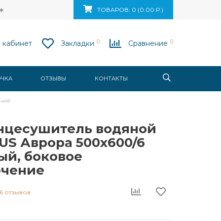
ск, ул. Ваупшасова, д. 10, пом. 131
ТОВАРОВ: 0 (0.00 Р.)
0
0
 кабинет
Закладки
Сравнение
ОЧКА
ОТЗЫВЫ
КОНТАКТЫ
ение
нцесушитель водяной
US Аврора 500x600/6
лый, боковое
чение
6 отзывов