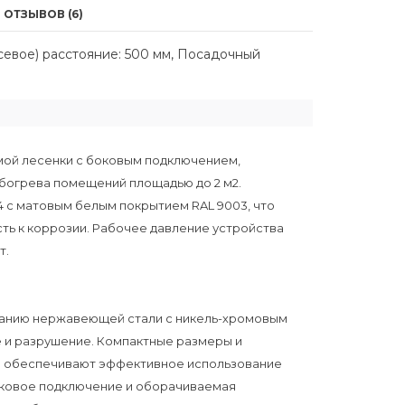
ОТЗЫВОВ (6)
севое) расстояние: 500 мм, Посадочный
ой лесенки с боковым подключением,
богрева помещений площадью до 2 м2.
4 с матовым белым покрытием RAL 9003, что
ть к коррозии. Рабочее давление устройства
т.
ванию нержавеющей стали с никель-хромовым
и разрушение. Компактные размеры и
 обеспечивают эффективное использование
Боковое подключение и оборачиваемая