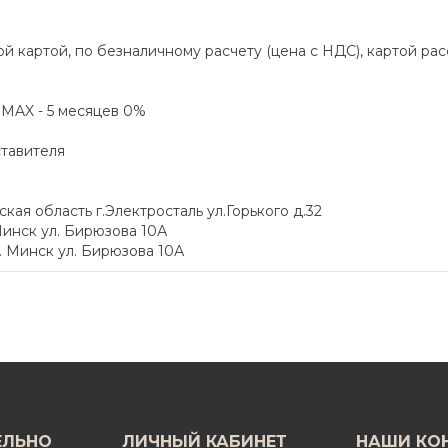
й картой, по безналичному расчету (цена с НДС), картой ра
а MAX - 5 месяцев 0%
ставителя
я область г.Электросталь ул.Горького д.32
инск ул. Бирюзова 10А
 Минск ул. Бирюзова 10А
ЕЛЬНО
ЛИЧНЫЙ КАБИНЕТ
НАШИ КО