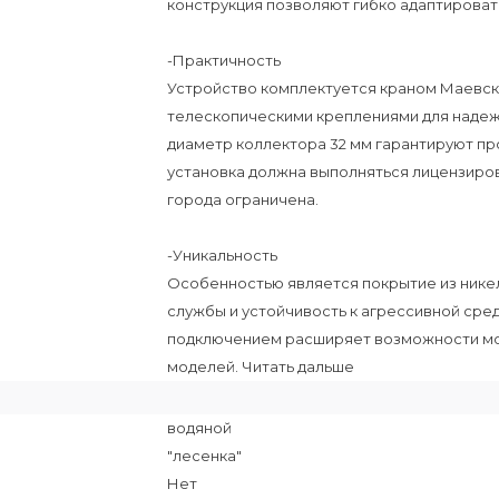
конструкция позволяют гибко адаптироват
-Практичность
Устройство комплектуется краном Маевско
телескопическими креплениями для надежн
диаметр коллектора 32 мм гарантируют про
установка должна выполняться лицензиров
города ограничена.
-Уникальность
Особенностью является покрытие из никел
службы и устойчивость к агрессивной ср
подключением расширяет возможности мон
моделей. Читать дальше
водяной
"лесенка"
Нет