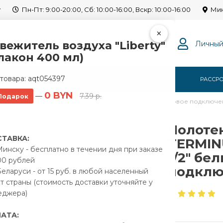
y
Пн-Пт: 9:00-20:00, Сб: 10:00-16:00, Вскр: 10:00-16:00
Мин
×
вежитель воздуха "Liberty"
Личный
лакон 400 мл)
товара:
aqt054397
Г
О НАС
ОПЛАТА
ДОСТАВКА
РАССР
0 BYN
—
7.39 р.
Подарок
водяной TERMINUS Аврора 500x600/6 1/2" белый, боковое подключ
Полоте
ТАВКА:
TERMIN
инску - бесплатно в течении дня при заказе
1/2" бе
00 рублей
подклю
еларуси - от 15 руб. в любой населенный
т страны (стоимость доставки уточняйте у
еджера)
АТА: