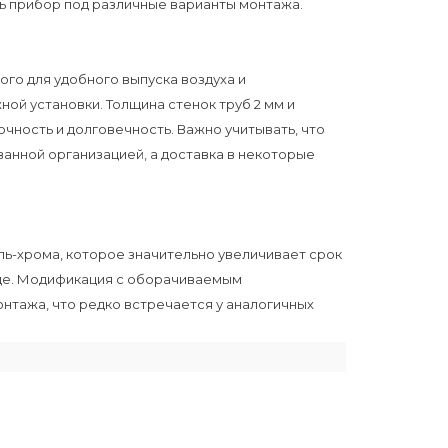
ь прибор под различные варианты монтажа.
го для удобного выпуска воздуха и
ой установки. Толщина стенок труб 2 мм и
чность и долговечность. Важно учитывать, что
анной организацией, а доставка в некоторые
ь-хрома, которое значительно увеличивает срок
еде. Модификация с оборачиваемым
тажа, что редко встречается у аналогичных