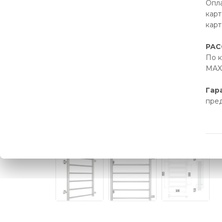
Опла
карт
карт
РАС
По к
MAX 
Гар
пре