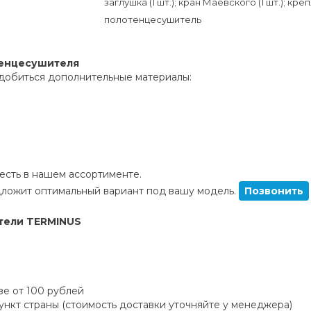
заглушка (1 шт.); кран Маевского (1 шт.); кр
полотенцесушитель
тенцесушителя
добиться дополнительные материалы:
сть в нашем ассортименте.
ложит оптимальный вариант под вашу модель.
Позвонить
тели TERMINUS
зе от 100 рублей
пункт страны (стоимость доставки уточняйте у менеджера)