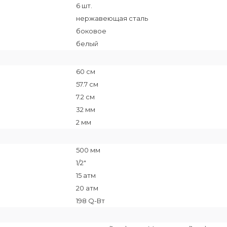
6 шт.
нержавеющая сталь
боковое
белый
60 см
57.7 см
7.2 см
32 мм
2 мм
500 мм
1/2"
15 атм
20 атм
198 Q-Вт