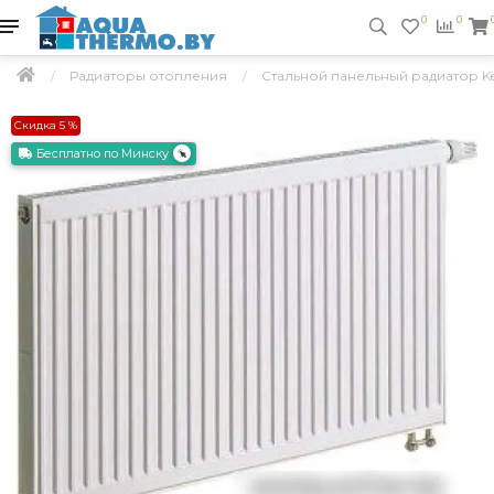
0
0
Радиаторы отопления
Стальной панельный радиатор Kerm
Скидка 5 %
Бесплатно по Минску