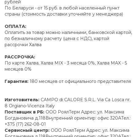
рублей
По Беларуси - от 15 руб. в любой населенный пункт
страны (стоимость доставки уточняйте у менеджера)
ОПЛАТА:
Оплатить за товар можно наличными, банковской картой,
по безналичному расчету (цена с НДС), картой
рассрочки Халва
РАССРОЧКА:
По карте Халва, Халва MIX - 3 месяца 0%, Халва MAX - 5
месяцев 0%
Гарантия:
180 месяцев от официального представителя
Изготовитель:
CAMPO di CALORE S.R.L. Via Ca Losca nr.
8 Orgiano-Vicenza Italy
Поставщик в РБ:
ООО РоялТерм Адрес: ул. Максима
Богдановича д.118Внутренний ориентир: офис 320АТел.:
+375 (17) 262-08-01
Сервисный центр:
ООО РоялТерм Адрес: ул. Максима
Богдановича д.118Внутренний ориентир: офис 320АТел.: