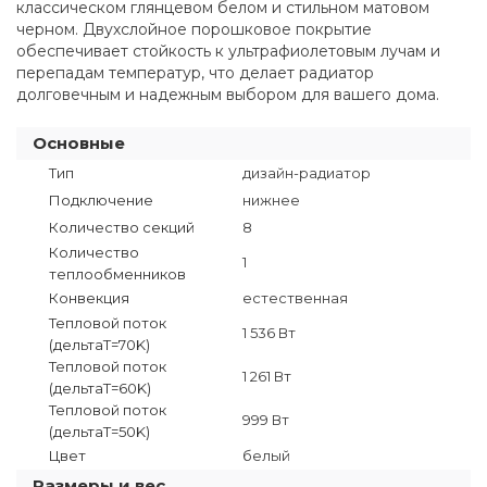
классическом глянцевом белом и стильном матовом
черном. Двухслойное порошковое покрытие
обеспечивает стойкость к ультрафиолетовым лучам и
перепадам температур, что делает радиатор
долговечным и надежным выбором для вашего дома.
Основные
Тип
дизайн-радиатор
Подключение
нижнее
Количество секций
8
Количество
1
теплообменников
Конвекция
естественная
Тепловой поток
1 536 Вт
(дельтаT=70K)
Тепловой поток
1 261 Вт
(дельтаТ=60K)
Тепловой поток
999 Вт
(дельтаТ=50K)
Цвет
белый
Размеры и вес