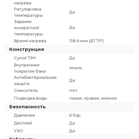
нагрева
Регулировка
Да
температуры
Задание
Да
конкретной
температуры
Время нагрева
138.6 мин (ΔT 75°)
Конструкция
Сухой ТЭН
Да
Внутреннее
эмаль
покрытие бака
Антибактериальная
Да
защита
Смеситель
Нет
Подводка воды
левая, правая, нижняя
Безопасность
Давление
6 бар
Дисплей
Да
УЗО
Да